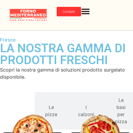
Contatti
Fresco
LA NOSTRA GAMMA DI
PRODOTTI FRESCHI
Scopri la nostra gamma di soluzioni prodotto surgelato
disponibile.
Le
Tutti i
Le
I
basi
nostri
pizze
calzoni
per
prodotti
pizza