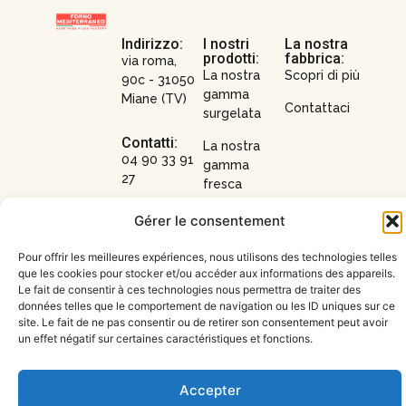
Indirizzo:
I nostri
La nostra
prodotti:
fabbrica:
via roma,
La nostra
Scopri di più
90c - 31050
gamma
Miane (TV)
Contattaci
surgelata
Contatti:
La nostra
04 90 33 91
gamma
27
fresca
amministrazione@forno-
I nostri
Gérer le consentement
mediterraneo.it
formati
Pour offrir les meilleures expériences, nous utilisons des technologies telles
I nostri
que les cookies pour stocker et/ou accéder aux informations des appareils.
prodotti su
Le fait de consentir à ces technologies nous permettra de traiter des
misura
données telles que le comportement de navigation ou les ID uniques sur ce
site. Le fait de ne pas consentir ou de retirer son consentement peut avoir
un effet négatif sur certaines caractéristiques et fonctions.
Accepter
© 2026 | tutti i diritti
Note
informativa sulla