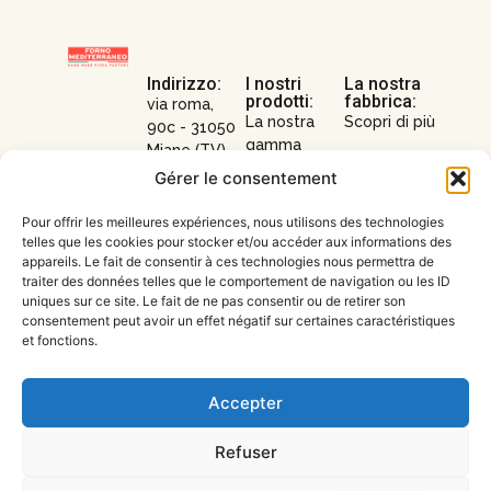
Indirizzo:
I nostri
La nostra
prodotti:
fabbrica:
via roma,
La nostra
Scopri di più
90c - 31050
gamma
Miane (TV)
Contattaci
surgelata
Gérer le consentement
Contatti:
La nostra
Pour offrir les meilleures expériences, nous utilisons des technologies
04 90 33 91
gamma
telles que les cookies pour stocker et/ou accéder aux informations des
27
fresca
appareils. Le fait de consentir à ces technologies nous permettra de
traiter des données telles que le comportement de navigation ou les ID
amministrazione@forno-
I nostri
uniques sur ce site. Le fait de ne pas consentir ou de retirer son
mediterraneo.it
formati
consentement peut avoir un effet négatif sur certaines caractéristiques
et fonctions.
I nostri
prodotti su
Accepter
misura
Refuser
English
French