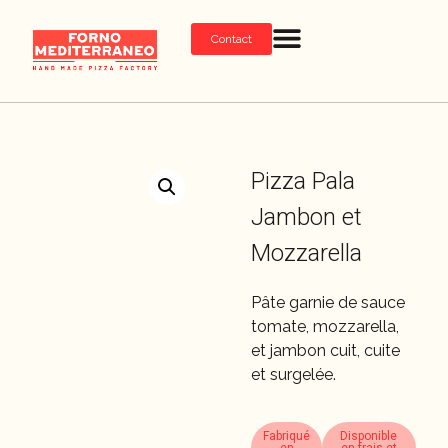
Contact
Pizza Pala
Jambon et
Mozzarella
Pâte garnie de sauce
tomate, mozzarella,
et jambon cuit, cuite
et surgelée.
Fabriqué
Disponible
en
en frais et