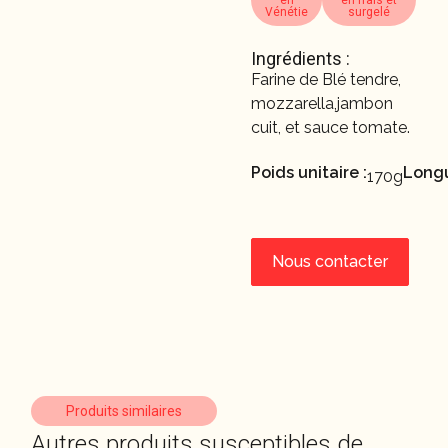
Vénétie
surgelé
Ingrédients :
Farine de Blé tendre,
mozzarella,jambon
cuit, et sauce tomate.
Poids unitaire :
Longu
170g
Nous contacter
Produits similaires
Autres produits susceptibles de