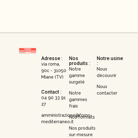
Adresse :
Nos
Notre usine
produits :
:
via roma,
Notre
Nous
90c - 31050
gamme
découvrir
Miane (TV)
surgelé
Nous
Contact :
Notre
contacter
04 90 33 91
gammes
27
frais
amministrazione@forno-
Nos formats
mediterraneo.it
Nos produits
sur-mesure