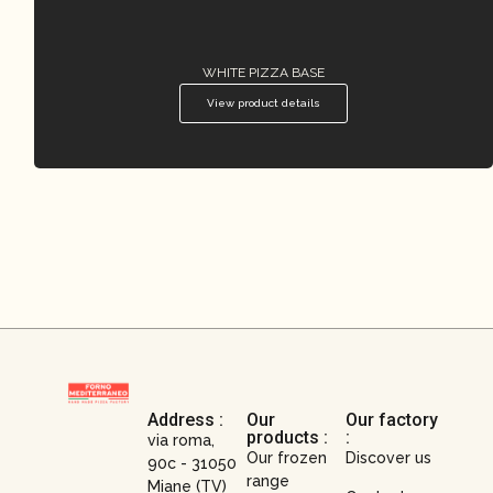
WHITE PIZZA BASE
View product details
Address :
Our
Our factory
products :
:
via roma,
Our frozen
Discover us
90c - 31050
range
Miane (TV)