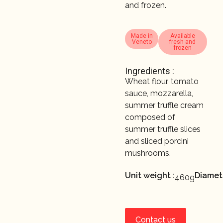
and frozen.
Made in
Available
Veneto
fresh and
frozen
Ingredients :
Wheat flour, tomato
sauce, mozzarella,
summer truffle cream
composed of
summer truffle slices
and sliced porcini
mushrooms.
Unit weight :
Diamete
460g
Contact us