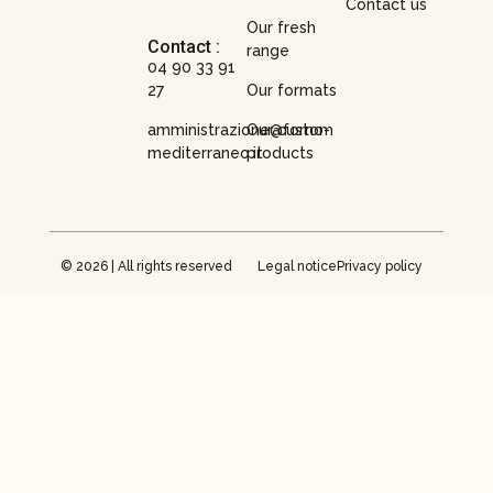
Contact us
Our fresh
Contact :
range
04 90 33 91
27
Our formats
amministrazione@forno-
Our custom
mediterraneo.it
products
© 2026 | All rights reserved
Legal notice
Privacy policy